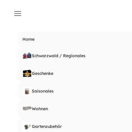
Zum Inhalt springen
Menü
Home
Schwarzwald / Regionales
Geschenke
Saisonales
Wohnen
Gartenzubehör