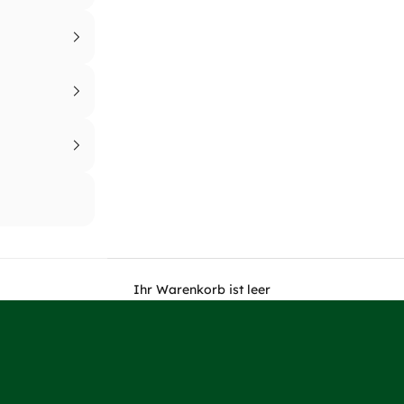
Filztaschen m
ese Taschen den Schwarzwald in jeden Alltag. Die Flaschentasche f
Gewicht bis 8 Kilogramm, die Einkaufstasche bietet
Zur Schwarzwald Fl
Ihr Warenkorb ist leer